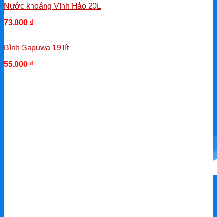
Nước khoáng Vĩnh Hảo 20L
73.000
₫
-
Bình Sapuwa 19 lít
55.000
₫
-
NƯỚC UỐNG ĐÓNG CHAI