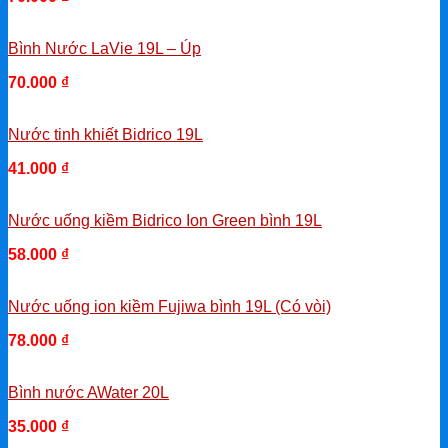
Bình Nước LaVie 19L – Úp
70.000
₫
-
Nước tinh khiết Bidrico 19L
41.000
₫
-
Nước uống kiềm Bidrico Ion Green bình 19L
58.000
₫
-
Nước uống ion kiềm Fujiwa bình 19L (Có vòi)
78.000
₫
-
Bình nước AWater 20L
35.000
₫
-