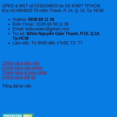
GPKD & MST số 0318109633 do Sở KHĐT TP.HCM
Địa chỉ:495/8/25 Tô Hiến Thành, P. 14, Q. 10, Tp. HCM
Hotline:
0938 68 11 36
Điện Thoại : (028) 66 58 11 36
Email: leducwater@gmail.com
Trụ sở :
82bis Nguyễn Giản Thanh, P.15, Q.10,
Tp.HCM
Làm việc: Từ 8h00 đến 17h30, T2- T7
Chính sách
Chính sách bảo mật
Chính sách sản phẩm
Thanh toán & giao hàng
Chính sách đổi trả
Tổng đài tư vấn
0938 68 11 36