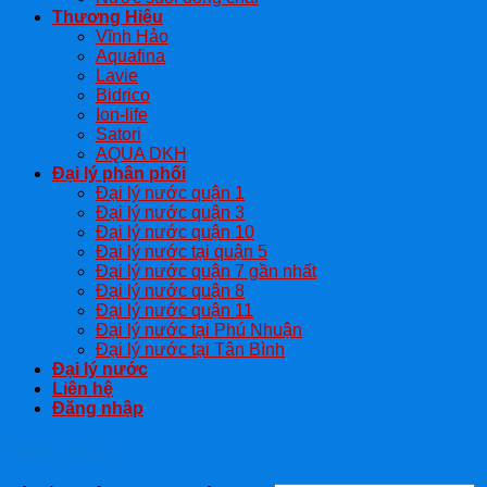
Thương Hiệu
Vĩnh Hảo
Aquafina
Lavie
Bidrico
Ion-life
Satori
AQUA DKH
Đại lý phân phối
Đại lý nước quận 1
Đại lý nước quận 3
Đại lý nước quận 10
Đại lý nước tại quận 5
Đại lý nước quận 7 gần nhất
Đại lý nước quận 8
Đại lý nước quận 11
Đại lý nước tại Phú Nhuận
Đại lý nước tại Tân Bình
Đại lý nước
Liên hệ
Đăng nhập
Đăng nhập