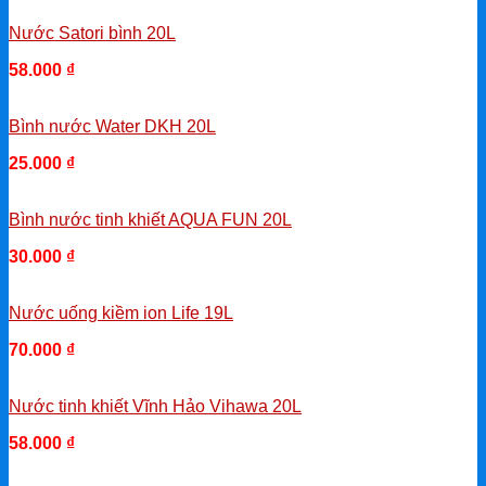
Nước Satori bình 20L
58.000
₫
-
Bình nước Water DKH 20L
25.000
₫
-
Bình nước tinh khiết AQUA FUN 20L
30.000
₫
-
Nước uống kiềm ion Life 19L
70.000
₫
-
Nước tinh khiết Vĩnh Hảo Vihawa 20L
58.000
₫
-