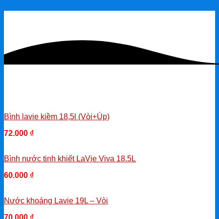
NƯỚC UỐNG ĐÓNG BÌNH
Bình lavie kiềm 18,5l (Vòi+Úp)
72.000
₫
-
Bình nước tinh khiết LaVie Viva 18.5L
60.000
₫
-
Nước khoáng Lavie 19L – Vòi
70.000
₫
-