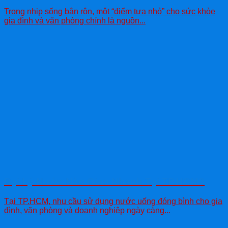
Trong nhịp sống bận rộn, một “điểm tựa nhỏ” cho sức khỏe
gia đình và văn phòng chính là nguồn...
Đại Lý Nước Nào Giao Nhanh Tại TP.HCM?
Tại TP.HCM, nhu cầu sử dụng nước uống đóng bình cho gia
đình, văn phòng và doanh nghiệp ngày càng...