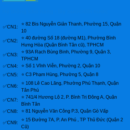
Hệ thống kho hàng - lấy nước/đổi nước
⭐ 82 Bis Nguyễn Giản Thanh, Phường 15, Quận
✅CN1:
10
⭐ 40 đường Số 18 (đường M1), Phường Bình
✅CN2:
Hưng Hòa (Quận Bình Tân cũ), TPHCM
⭐ 93A Rạch Bùng Binh, Phường 9, Quận 3,
✅CN3:
TPHCM
⭐ Số 1 Vĩnh Viễn, Phường 2, Quận 10
✅CN4:
⭐ C3 Phạm Hùng, Phường 5, Quận 8
✅CN5:
⭐ 108 Lê Cao Lãng, Phường Phú Thạnh, Quận
✅CN6:
Tân Phú
⭐ 741/4 Hương Lộ 2, P. Bình Trị Đông A, Quận
✅CN7:
Bình Tân
⭐ 81 Nguyễn Văn Công P.3, Quận Gò Vấp
✅CN8:
⭐ 15 Đường 7A, P. An Phú , TP Thủ Đức (Quận 2
✅CN9:
Cũ)