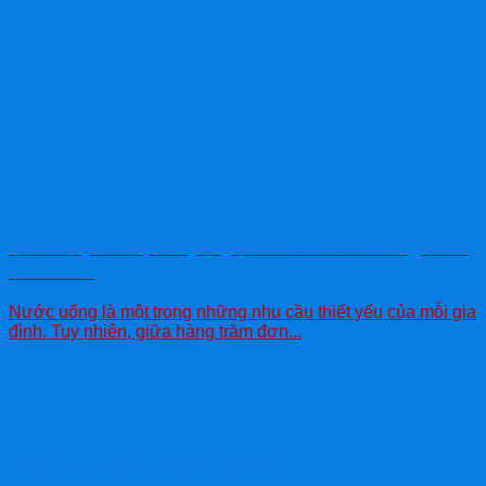
Cách Lựa Chọn Đại Lý Nước Chính Hãng Cho
Gia Đình
Nước uống là một trong những nhu cầu thiết yếu của mỗi gia
đình. Tuy nhiên, giữa hàng trăm đơn...
CÔNG TY TNHH LE DUC WATER