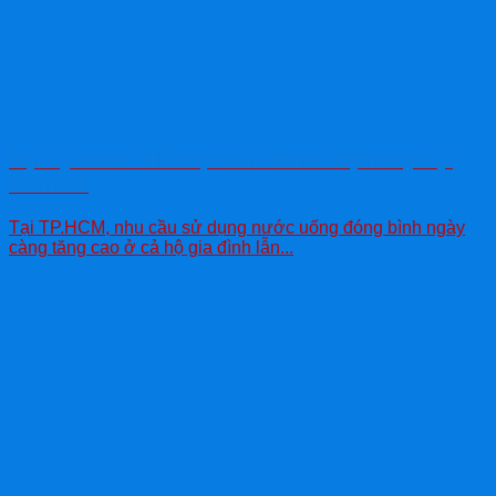
Đại Lý Nước Hỗ Trợ Giao Nước Định Kỳ Tại
TP.HCM
Tại TP.HCM, nhu cầu sử dụng nước uống đóng bình ngày
càng tăng cao ở cả hộ gia đình lẫn...